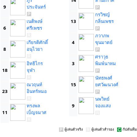
ภูริ
14
ทานะกาศ
9
ประจันทร์
กรวิชญ์
เนติพงษ์
13
กลิ่นเพชร
6
ศรีเพชร
ภวาภพ
เกียรติศักดิ์
4
ขุนมาตย์
8
อนุไวยา
ศราวุธ
อิทธิไกร
3
พิมพ์นาทม
18
จุฬา
นัทธพงศ์
ณวฤนท์
15
ยศวัฒนวงศ์
23
อินทร์หมอ
นพวิทย์
ทรงพล
9
จองแสง
11
เบ็ญจมาศ
ผู้เล่นตัวจริง
ผู้เล่นตัวสำรอง
กัปตันทีม