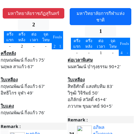
มหาวิทยาลัยราชภัฏสุรินทร์
มหาวิทยาลัยการกีฬาแห่ง
ชาติ
2
1
ครึ่ง
ครึ่ง
ต่อ
จุด
Fouls
แรก
หลัง
เวลา
โทษ
ครึ่ง
ครึ่ง
ต่อ
จุด
Fouls
-
2
-
-
2
1
แรก
หลัง
เวลา
โทษ
ครึ่งหลัง
-
-
1
-
4
-
กฤษณพัฒน์ กิ่งแก้ว 75'
ต่อเวลาพิเศษ
นฤพล สาแก้ว 67'
นนทวัฒน์ บำรุงธรรม 90+2'
ใบเหลือง
ใบเหลือง
กฤษณพัฒน์ กิ่งแก้ว 67'
สิทธิศักดิ์ แสงทับทิม 83'
อิทธิไกร จุฬา 49'
วิรุฒิ วิจิรัมย์ 50'
อภิลักษ์ สวัสดิ์ 45+4'
ใบแดง
ภวาภพ ขุนมาตย์ 90+5'
กฤษณพัฒน์ กิ่งแก้ว 76'
Remark :
Remark :
อภิพล
พงศภัค
21
ธโนดมกุล