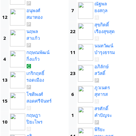
ณัฐพล
อนุพงศ์
7
ยงสกุล
12
สมาทอง
สุขกิตติ์
นฤพล
22
เรืองสุขสุด
2
สาแก้ว
นนทวัฒน์
กฤษณพัฒน์
11
บำรุงธรรม
4
กิ่งแก้ว
อภิลักษ์
เกริกฤทธิ์
23
สวัสดิ์
13
รอดเมือง
ภูวเนตร
โชติพงศ์
6
สุทารส
15
สอดศรีจันทร์
สรศักดิ์
กฤษฎา
1
คำปัญจะ
10
ปิยะไพร
พิริยะ