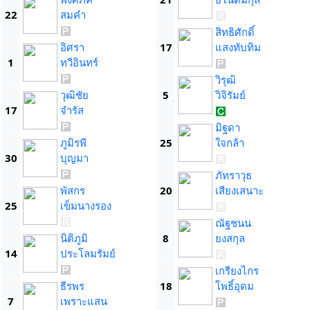
22
สมคำ
สิทธิศักดิ์
อิศรา
17
แสงทับทิม
1
ทวีอินทร์
วิรุฒิ
วุฒิชัย
5
วิจิรัมย์
17
จำรัส
มิฐดา
ภูมิรพี
25
ใจกล้า
30
บุญมา
ภัทราวุธ
พัสกร
20
เสียงเสนาะ
25
เข็มนางรอง
ณัฐชนน
นิติภูมิ
8
ยงสกุล
14
ประโลมรัมย์
เกรียงไกร
ธีรพร
18
โพธิ์อุดม
7
เพราะแสน