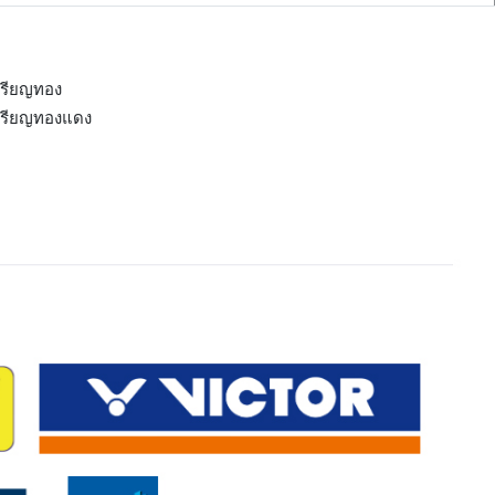
หรียญทอง
หรียญทองแดง