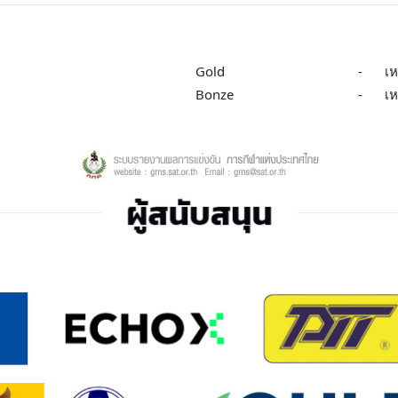
Gold
-
เ
Bonze
-
เ