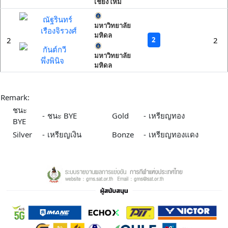
เชียงใหม่
ณัฐรินทร์
มหาวิทยาลัย
เรืองจิรวงศ์
มหิดล
2
2
2
กันต์กวี
มหาวิทยาลัย
พึ่งพินิจ
มหิดล
Remark:
ชนะ
-
ชนะ BYE
Gold
-
เหรียญทอง
BYE
Silver
-
เหรียญเงิน
Bonze
-
เหรียญทองแดง