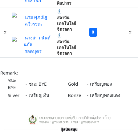
กะลำพัก
ศิลปากร
นาย ศุภณัฐ
สถาบัน
ฉวีวรรณ
เทคโนโลยี
จิตรลดา
0
2
2
นางสาว นันท์
สถาบัน
นภัส
เทคโนโลยี
รอดบุตร
จิตรลดา
Remark:
ชนะ
-
ชนะ BYE
Gold
-
เหรียญทอง
BYE
Silver
-
เหรียญเงิน
Bonze
-
เหรียญทองแดง