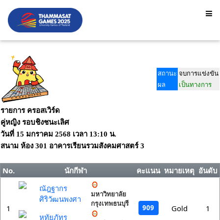
สถานะ
จบการแข่งขัน
ผล
เป็นทางการ
รายการ ครอสเวิร์ด
คู่หญิง รอบชิงชนะเลิศ
วันที่
15 มกราคม 2568
เวลา
13:10 น.
สนาม
ห้อง 301 อาคารเรียนรวมสังคมศาสตร์ 3
No.
นักกีฬา
คะแนน
หมายเหตุ
อันดับ
ณัฎฐากร
มหาวิทยาลัย
ศิริวัฒนพงศา
กรุงเทพธนบุรี
909
1
Gold
1
หทัยภัทร