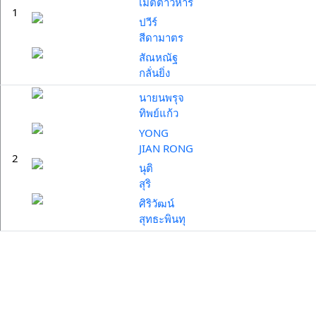
เมตตาวิหารี
1
ปวีร์
สีดามาตร
สัณหณัฐ
กลั่นยิ่ง
นายนพรุจ
ทิพย์แก้ว
YONG
JIAN RONG
2
นุติ
สุริ
ศิริวัฒน์
สุทธะพินทุ