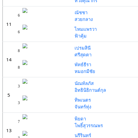
หวังคุณากร
ณัชชา
6
สวยกลาง
11
ไหมแพรวา
6
ฟ้าคุ้ม
เปรมสินี
8
ศรีสุดตา
14
พัทธ์ธีรา
8
หมอกมีชัย
นัณท์ลภัส
3
อิทธินิธิกานต์กุล
5
ทิพเนตร
3
จันทร์ทุ่ง
พิยดา
7
โพธิ์สุวรรณพร
13
นรีรินทร์