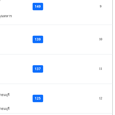
149
9
คุณทหาร
139
10
137
11
ธนบุรี
125
12
ธนบุรี