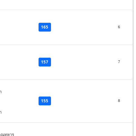
165
6
157
7
า
155
8
า
คุณทหาร