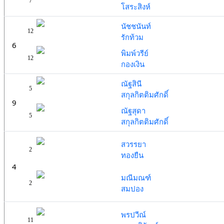
7
โสระสิงห์
นัชชนันท์
12
รักท้วม
6
พิมพ์วรีย์
12
กองเงิน
ณัฐสินี
5
สกุลกิตติมศักดิ์
9
ณัฐสุดา
5
สกุลกิตติมศักดิ์
สวรรยา
2
ทองยืน
4
มณีมณฑ์
2
สมปอง
พรปวีณ์
11