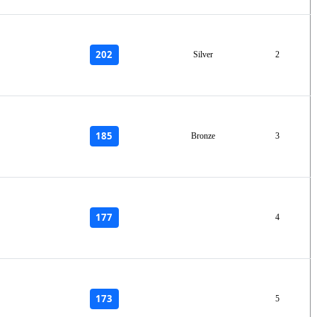
202
Silver
2
185
Bronze
3
177
4
173
5