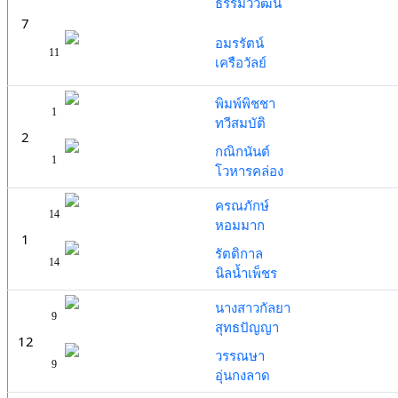
ธรรมวิวัฒน์
7
อมรรัตน์
11
เครือวัลย์
พิมพ์พิชชา
1
ทวีสมบัติ
2
กณิกนันต์
1
โวหารคล่อง
ครณภักษ์
14
หอมมาก
1
รัตติกาล
14
นิลน้ำเพ็ชร
นางสาวกัลยา
9
สุทธปัญญา
12
วรรณษา
9
อุ่นกงลาด