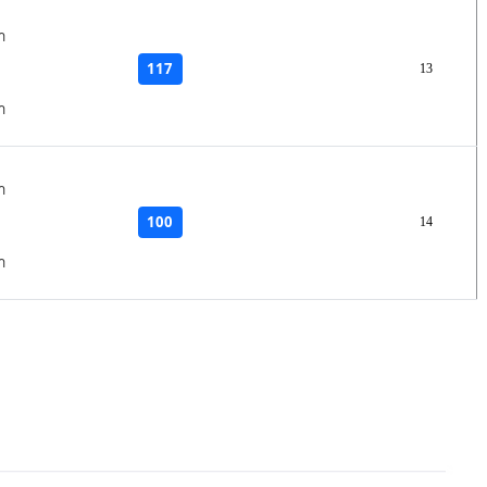
า
117
13
า
า
100
14
า