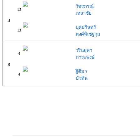
วัชรภรณ์
13
เหลาชัย
3
บุศยรินทร์
13
พงศ์พิเชฐกุล
วรินยุพา
4
ภาระพงษ์
8
ฐิติมา
4
บัวทัน