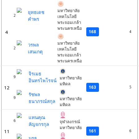
มหาวิทยาลัย
ยุทธเดช
2
เทคโนโลยี
คำพร
พระจอมเกล้า
พระนครเหนือ
168
4
4
มหาวิทยาลัย
วรพล
2
เทคโนโลยี
เสนเกตุ
พระจอมเกล้า
พระนครเหนือ
จิรเมธ
9
มหาวิทยาลัย
อินทรไพโรจน์
มหิดล
163
12
5
รัชพล
9
มหาวิทยาลัย
ธนาภรณ์สกุล
มหิดล
แทนคุณ
6
จุฬาลงกรณ์
ลัญจกรกุล
มหาวิทยาลัย
161
11
6
นรุธ