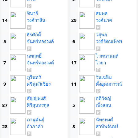
ชินาธิ
สมพล
14
วงศ์วาสิน
29
วงศ์นาค
ธีรศักดิ์
วสุพล
5
จันทร์ทองวงค์
6
วงศ์รัตนเพ็ชร
นพฤทธิ์
ไวทนานนท์
7
จันทร์ทองวงค์
17
ไวยา
ภูรินทร์
วันเฉลิม
9
ศรีนุ่นวิเชียร
11
ตั้งอุดมการณ์
สัญญพงศ์
อติวิชญ์
87
ศิริสุนทรกุล
5
เพ็งสอน
ภานุพันธุ์
นัทธพงศ์
28
อำภาคำ
8
สาทิพจันทร์