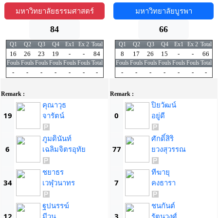
มหาวิทยาลัยธรรมศาสตร์
มหาวิทยาลัยบูรพา
84
66
Q1
Q2
Q3
Q4
Ex1
Ex 2
Total
Q1
Q2
Q3
Q4
Ex1
Ex 2
Total
16
26
23
19
-
-
84
8
17
26
15
-
-
66
Fouls
Fouls
Fouls
Fouls
Fouls
Fouls
Total
Fouls
Fouls
Fouls
Fouls
Fouls
Fouls
Total
-
-
-
-
-
-
-
-
-
-
-
-
-
-
Remark :
Remark :
คุณาวุธ
ปิยวัฒน์
19
จารัตน์
0
อยู่ดี
ภูมดินันท์
ศักดิ์สิริ
6
เฉลิมจิตรอุทัย
77
ยวงสุวรรณ
ชยาธร
ทีฆายุ
34
เวฬุวนาทร
7
คงธารา
ฐปนรรฆ์
ชนกันต์
12
มีวน
3
รัตนวงศ์