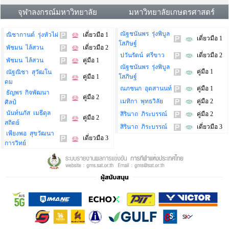
จุฬาลงกรณ์มหาวิทยาลัย
มหาวิทยาลัยเกษตรศาสตร์
ณัฐชนันพร รุ่งพิบูล
ณิชากานต์ รุ่งหัวไผ่
เดี่ยวมือ 1
เดี่ยวมือ 1
โสภิษฐ์
พัชมน ไล้สวน
เดี่ยวมือ 2
ปวันรัตน์ ศรีขาว
เดี่ยวมือ 2
พัชมน ไล้สวน
คู่มือ 1
ณัฐชนันพร รุ่งพิบูล
คู่มือ 1
ณัฐณิชา สุวัฒโน
คู่มือ 1
โสภิษฐ์
ดม
ณภชนก อุตสานนท์
คู่มือ 1
ธัญพร กิจพัฒนา
คู่มือ 2
เมทิกา พุทธวิลัย
คู่มือ 2
ศิลป์
นันท์นภัส เมธีดุล
สิรินาถ ภิระบรรณ์
คู่มือ 2
คู่มือ 2
สถิตย์
สิรินาถ ภิระบรรณ์
เดี่ยวมือ 3
เพียงพอ สุขวัฒนา
เดี่ยวมือ 3
การวิทย์