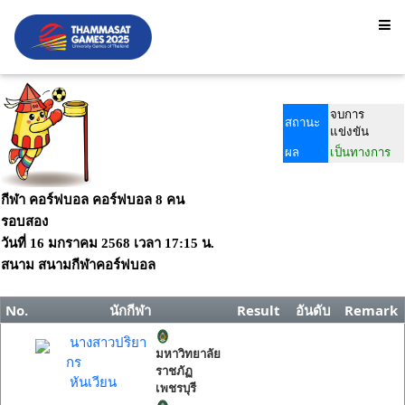
จบการ
สถานะ
แข่งขัน
ผล
เป็นทางการ
กีฬา คอร์ฟบอล คอร์ฟบอล 8 คน
รอบสอง
วันที่
16 มกราคม 2568
เวลา
17:15 น.
สนาม
สนามกีฬาคอร์ฟบอล
No.
นักกีฬา
Result
อันดับ
Remark
นางสาวปริยา
มหาวิทยาลัย
กร
ราชภัฏ
หันเวียน
เพชรบุรี