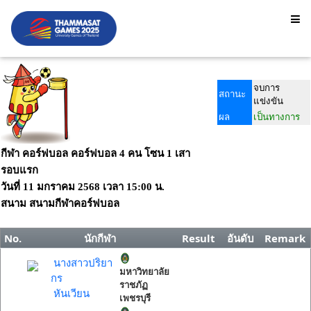
จบการ
สถานะ
แข่งขัน
ผล
เป็นทางการ
กีฬา คอร์ฟบอล คอร์ฟบอล 4 คน โซน 1 เสา
รอบแรก
วันที่
11 มกราคม 2568
เวลา
15:00 น.
สนาม
สนามกีฬาคอร์ฟบอล
No.
นักกีฬา
Result
อันดับ
Remark
นางสาวปริยา
มหาวิทยาลัย
กร
ราชภัฏ
หันเวียน
เพชรบุรี