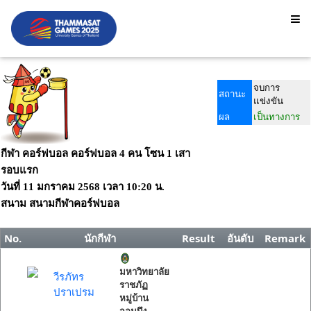
จบการ
สถานะ
แข่งขัน
ผล
เป็นทางการ
กีฬา คอร์ฟบอล คอร์ฟบอล 4 คน โซน 1 เสา
รอบแรก
วันที่
11 มกราคม 2568
เวลา
10:20 น.
สนาม
สนามกีฬาคอร์ฟบอล
No.
นักกีฬา
Result
อันดับ
Remark
มหาวิทยาลัย
วีรภัทร
ราชภัฏ
ปราเปรม
หมู่บ้าน