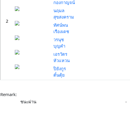
กองกาญจน์
นฤมล
สุขสงคราม
2
ทัศน์พน
เรืองเดช
วรนุช
บุญคำ
เอรวัตร
หัวแหวน
ปิยังกูร
ตั๋นตุ้ย
Remark:
ชนะผ่าน
-