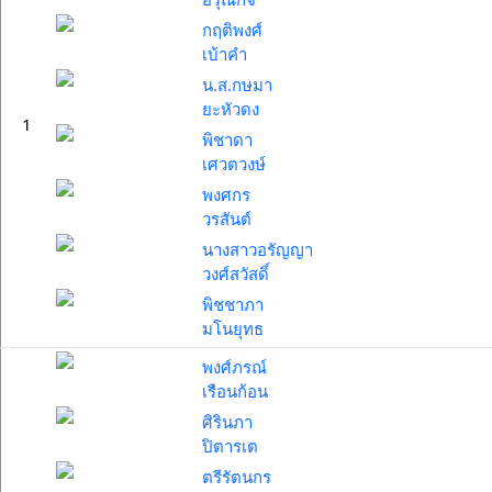
กฤติพงศ์
เบ้าคำ
น.ส.กษมา
ยะหัวดง
1
พิชาดา
เศวตวงษ์
พงศกร
วรสันต์
นางสาวอรัญญา
วงศ์สวัสดิ์
พิชชาภา
มโนยุทธ
พงศ์ภรณ์
เรือนก้อน
ศิรินภา
ปิตารเต
ตรีรัตนกร