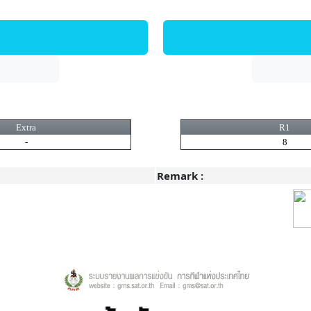
Extra
R1
-
8
Remark :