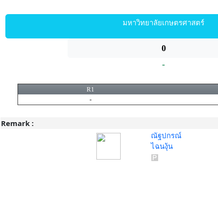
มหาวิทยาลัยเกษตรศาสตร์
0
-
R1
-
Remark :
ณัฐปกรณ์
ไฉนงุ้น