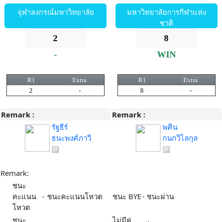
จุฬาลงกรณ์มหาวิทยาลัย
มหาวิทยาลัยการกีฬาแห่ง
ชาติ
2
8
-
WIN
R1
Extra
R1
Extra
2
-
8
-
Remark :
Remark :
รัฐธีร์
พศิน
ธนะพงศ์ภาวี
กนกวิไลกุล
Remark:
ชนะ
คะแนน
-
ชนะคะแนนโหวต
ชนะ BYE
-
ชนะผ่าน
โหวต
ชนะ
ไม่มีคู่