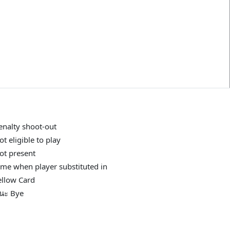
enalty shoot-out
ot eligible to play
ot present
ime when player substituted in
ellow Card
นะ Bye