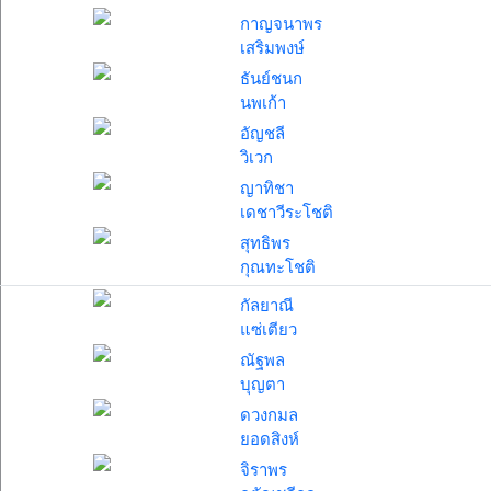
กาญจนาพร
เสริมพงษ์
ธันย์ชนก
นพเก้า
อัญชลี
วิเวก
ญาทิชา
เดชาวีระโชติ
สุทธิพร
กุณทะโชติ
กัลยาณี
แซ่เตียว
ณัฐพล
บุญตา
ดวงกมล
ยอดสิงห์
จิราพร