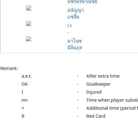
พชรพรพาณิชย์
อนัญญา
แซ่ลิ้ม
เว
-
มาโนช
มิลินกุล
Remark:
a.e.t.
-
After extra time
GK
-
Goalkeeper
I
-
Injured
nn-
-
Time when player substi
+
-
Additional time (period 
R
-
Red Card