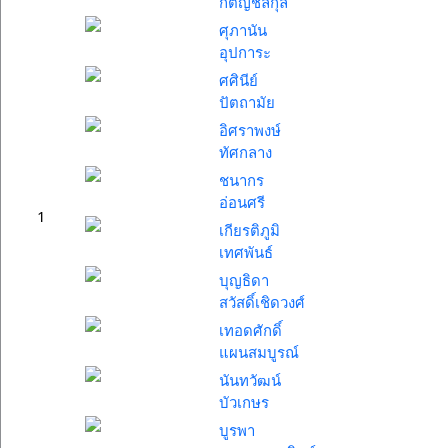
กตัญชลีกุล
ศุภานัน
อุปการะ
ศศินีย์
ปัตถามัย
อิศราพงษ์
ทัศกลาง
ชนากร
อ่อนศรี
1
เกียรติภูมิ
เทศพันธ์
บุญธิดา
สวัสดิ์เชิดวงศ์
เทอดศักดิ์
แผนสมบูรณ์
นันทวัฒน์
บัวเกษร
บูรพา