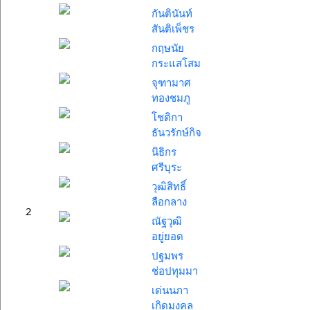
กันตินันท์
สันติเพ็ชร
กฤษนัย
กระแสโสม
จุฑามาศ
ทองชมภู
โชติกา
ธันวรักษ์กิจ
นิธิกร
ศรีบุระ
วุฒิสิทธิ์
ลือกลาง
2
ณัฐวุฒิ
อยู่ยอด
ปฐมพร
ช่อปทุมมา
เด่นนภา
เกิดมงคล