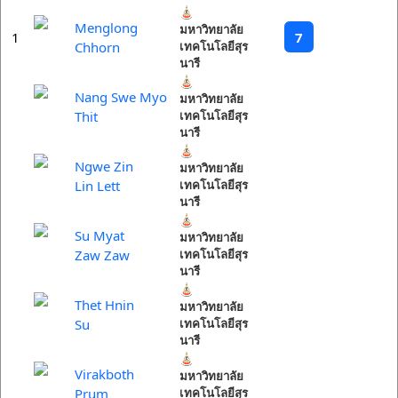
Menglong
มหาวิทยาลัย
7
1
Chhorn
เทคโนโลยีสุร
นารี
Nang Swe Myo
มหาวิทยาลัย
Thit
เทคโนโลยีสุร
นารี
Ngwe Zin
มหาวิทยาลัย
Lin Lett
เทคโนโลยีสุร
นารี
Su Myat
มหาวิทยาลัย
Zaw Zaw
เทคโนโลยีสุร
นารี
Thet Hnin
มหาวิทยาลัย
Su
เทคโนโลยีสุร
นารี
Virakboth
มหาวิทยาลัย
Prum
เทคโนโลยีสุร