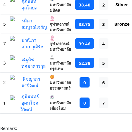
ศุภินันท์
4
Silver
38.40
2
มหาวิทยาลัย
จุลโลบล
มหิดล
รมิดา
5
Bronze
33.75
3
จุฬาลงกรณ์
สมบูรณ์เจริญ
มหาวิทยาลัย
ปาณิภา
7
39.46
4
จุฬาลงกรณ์
เกษมวุฒิรัช
มหาวิทยาลัย
ณัฐนิช
3
52.38
5
มหาวิทยาลัย
ทศมาศวรกุล
กรุงเทพ
พิชญาภา
2
0
6
มหาวิทยาลัย
สารีวัฒน์
ธรรมศาสตร์
ภูมินพัทธ์
0
7
1
อุดมโชค
มหาวิทยาลัย
เชียงใหม่
วิวัฒน์
Remark: