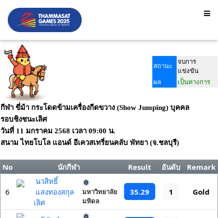
จบการ
สถานะ
แข่งขัน
ผล
เป็นทางการ
กีฬา ขี่ม้า กระโดดข้ามเครื่องกีดขวาง (Show Jumping) บุคคล
รอบชิงชนะเลิศ
วันที่
11 มกราคม 2568
เวลา
09:00 น.
สนาม
ไทยโบโล แอนด์ อีเควสเทรี่ยนคลับ พัทยา (จ.ชลบุรี)
No
นักกีฬา
Result
อันดับ
Remark
นวสิทธิ์
35.29
1
6
แสงทองสกุล
Gold
มหาวิทยาลัย
มหิดล
เลิศ