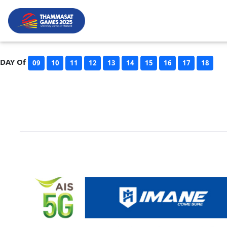
DAY Of
09
10
11
12
13
14
15
16
17
18