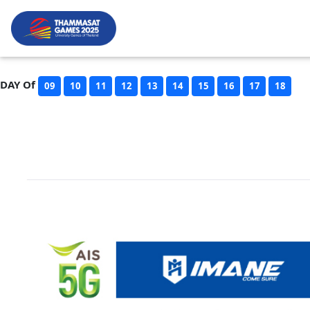
DAY Of
09
10
11
12
13
14
15
16
17
18