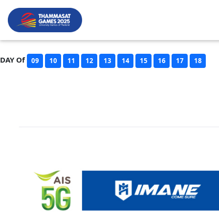
DAY Of
09
10
11
12
13
14
15
16
17
18