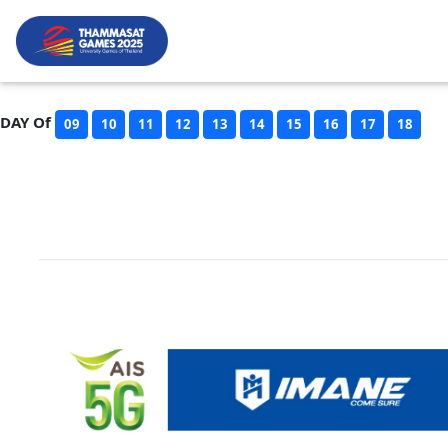
DAY Of
09
10
11
12
13
14
15
16
17
18