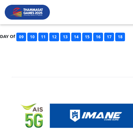
DAY Of
09
10
11
12
13
14
15
16
17
18