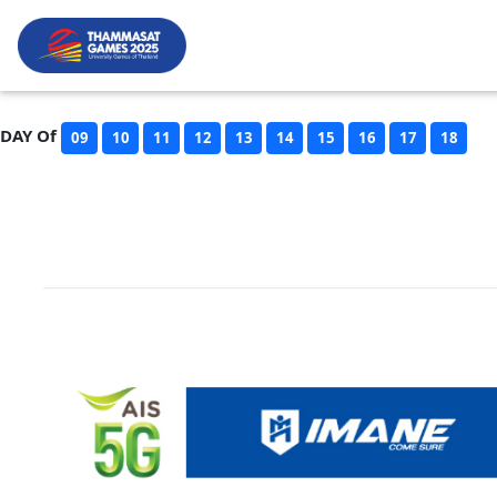
DAY Of
09
10
11
12
13
14
15
16
17
18