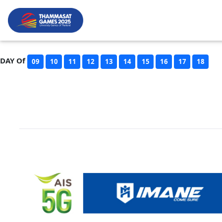
DAY Of
09
10
11
12
13
14
15
16
17
18