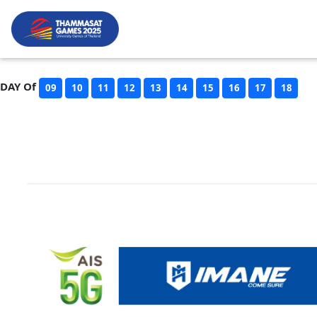
DAY Of
09
10
11
12
13
14
15
16
17
18