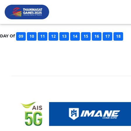
DAY Of
09
10
11
12
13
14
15
16
17
18