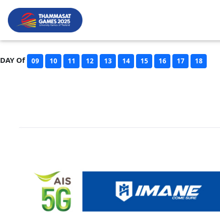
DAY Of
09
10
11
12
13
14
15
16
17
18