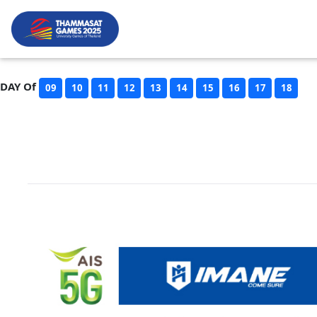
DAY Of
09
10
11
12
13
14
15
16
17
18