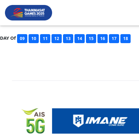
DAY Of
09
10
11
12
13
14
15
16
17
18