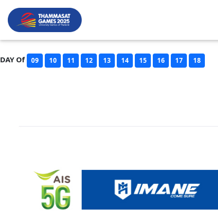
DAY Of
09
10
11
12
13
14
15
16
17
18