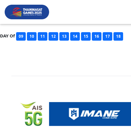
DAY Of
09
10
11
12
13
14
15
16
17
18