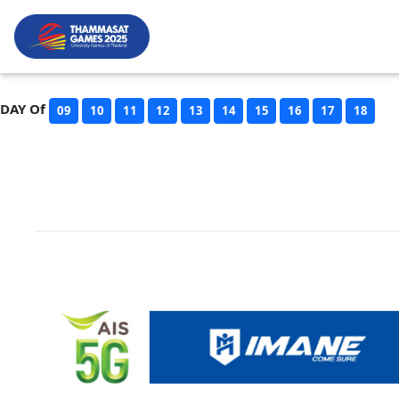
DAY Of
09
10
11
12
13
14
15
16
17
18