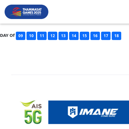
DAY Of
09
10
11
12
13
14
15
16
17
18