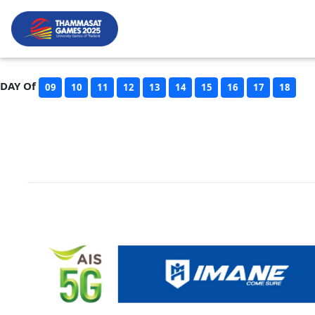
DAY Of
09
10
11
12
13
14
15
16
17
18