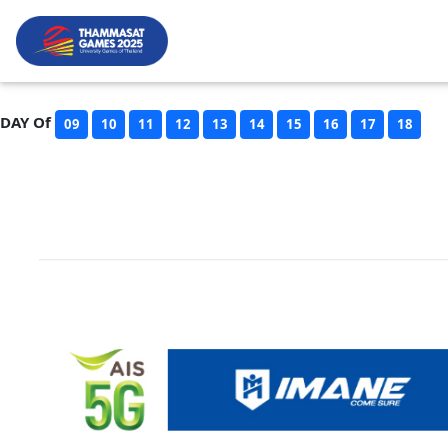
DAY Of
09
10
11
12
13
14
15
16
17
18