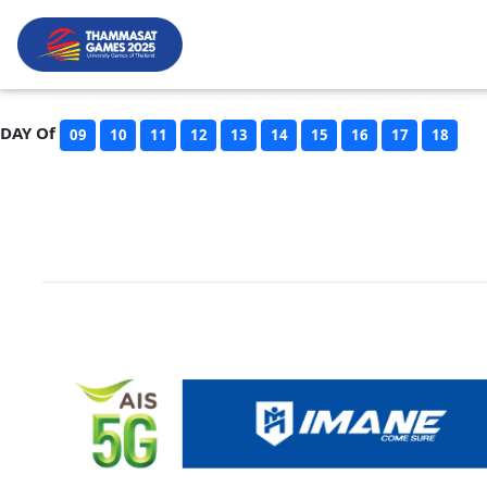
DAY Of
09
10
11
12
13
14
15
16
17
18