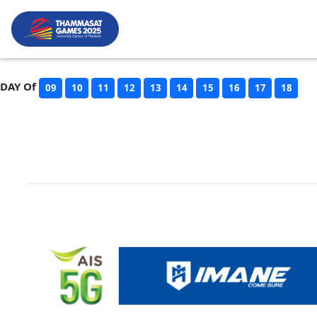
DAY Of
09
10
11
12
13
14
15
16
17
18