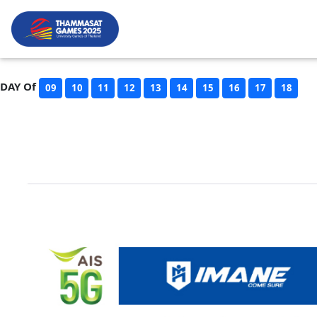
DAY Of
09
10
11
12
13
14
15
16
17
18