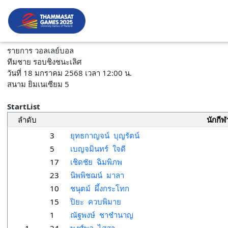
รายการ วอลเลย์บอล
ทีมชาย รอบชิงชนะเลิศ
วันที่ 18 มกราคม 2568 เวลา 12:00 น.
สนาม ยิมเนเซียม 5
StartList
ลำดับ
นักกีฬ
3
ยุทธกาญจน์ บุญรัตน์
5
เบญจมินทร์ ใจดี
17
เชิดชัย ฉิมพิภพ
23
นิพพิชฌน์ มาลา
10
ชนุตม์ ผึ้งกระโทก
15
ปิยะ ควบพิมาย
1
ณัฐพงษ์ ชาชำนาญ