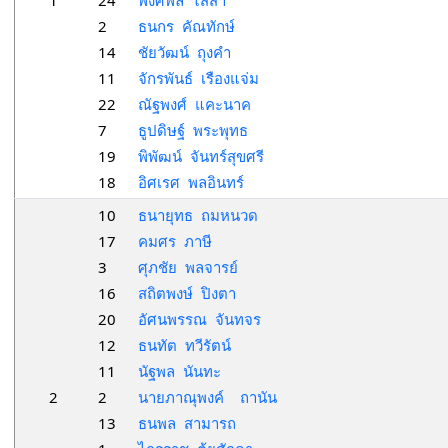
1
24
พงศ์พล ไสสา
2
ธนกร คัณทักษ์
14
ชัยวัฒน์ ถุงคำ
11
จักรพันธ์ เรืองแจ่ม
22
ณัฐพงศ์ แคะนาค
7
ธูปดิษฐ์ พระพุทธ
19
พิพัฒน์ จันทร์สุขศรี
18
อิศเรศ พลอินทร์
10
ธนายุทธ ถมหนวด
17
คมศร ภาษี
3
ศุภชัย พลจารย์
16
สถิตพงษ์ ปิงตา
20
อัศนพรรณ จันทจร
12
ธนทัต ทวีรัตน์
11
นัฐพล นันทะ
2
2
นายภาณุพงค์ ถานัน
13
ธนพล สามารถ