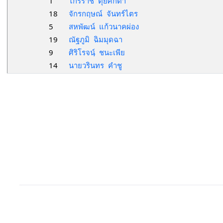
1
ไกรราช ตุ้ยศักดา
18
จักรกฤษณ์ จันทร์ไตร
5
สหพัฒน์ แก้วนาคผ่อง
19
ณัฐภูมิ ฉิมมุดฉา
9
ศิริโรจนฺ์ ชนะเพีย
14
นายวรินทร คำชู