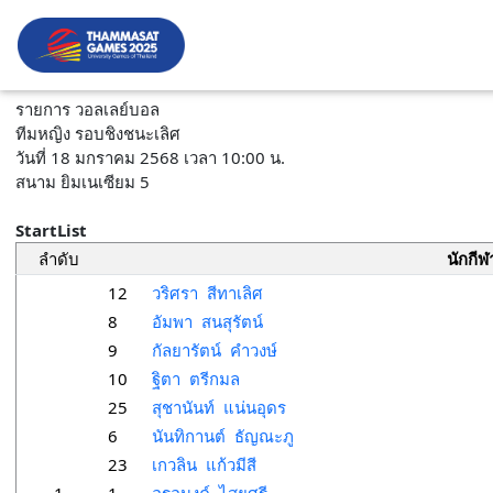
รายการ วอลเลย์บอล
ทีมหญิง รอบชิงชนะเลิศ
วันที่ 18 มกราคม 2568 เวลา 10:00 น.
สนาม ยิมเนเซียม 5
StartList
ลำดับ
นักกีฬ
12
วริศรา สีทาเลิศ
8
อัมพา สนสุรัตน์
9
กัลยารัตน์ คำวงษ์
10
ฐิตา ตรีกมล
25
สุชานันท์ แน่นอุดร
6
นันทิกานต์ ธัญณะภู
23
เกวลิน แก้วมีสี