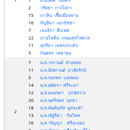
1
1
อรอนงค์ ไสยศรี
2
วรัทยา กางโสภา
15
เกวลิน เชื้อเมืองพาน
16
กัญธิมา เอกปัชชา
7
เจนจิรา สืบเทศ
22
ปานไพลิน เกษมสุขไฟศาล
11
สุปรียา เพชรประดับ
5
กันตพร เทพาลุน
7
น.ส.วรกานต์ ช่างหล่อ
11
น.ส.ณิชกานต์ มาลัยรักษ์
5
น.ส.กนกพร แสงทอง
14
น.ส.สุพัตรา ศรีระษา
12
น.ส.อมลรดา ฤกษ์สว่าง
20
น.ส.นครินพร บุดดา
18
น.ส.นันท์นภัส มูลจะคำ
2
13
น.ส.ณัฐริดา กันวิหค
16
น.ส.วรัญญา ศรีละออง