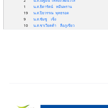
2
น.ส.ณัฐมน เหลืองวัฒนวิไล
1
น.ส.ธิดารัตน์ หมีนพราน
19
น.ส.ปิยวรรณ พุทธรอด
9
น.ส.ซัมซู เซ็ง
10
น.ส.ซาเวียตต้า ลือภูเขียว