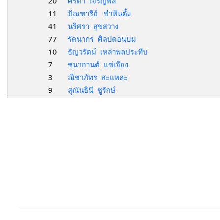
20
ศิรดา เจริญพล
11
ปัณฑารีย์ ขำหินตั้ง
41
นริศรา สุขสวาง
77
รัตนากร ศิลปดอนบม
10
ธัญวรัตม์ เหล่าพลประทีบ
7
ชนากานต์ แซ่เจียง
3
ณิชาภัทร สะเเหละ
9
สุณันธินี ชูรักษ์