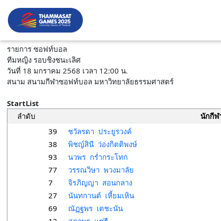
รายการ ซอฟท์บอล
ทีมหญิง รอบชิงชนะเลิศ
วันที่ 18 มกราคม 2568 เวลา 12:00 น.
สนาม สนามกีฬาซอฟท์บอล มหาวิทยาลัยธรรมศาสตร์
StartList
ลำดับ
นักกีฬ
39
ชวัลรดา ประยูรวงค์
38
พิชญ์สินี ว่องกิตติพงษ์
93
นวพร กร่ำกระโทก
77
วรรณวิษา พวงมาลัย
7
จิรภิญญา สอนกลาง
27
นันทกานต์ เหี้ยมเหิน
69
ณัฏฐพร เตชะนัน