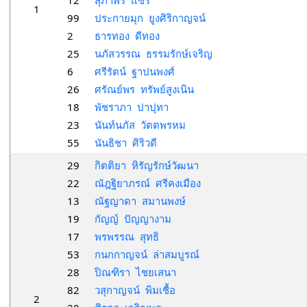
12
สุภาพร แซ่รี
1
99
ประกายมุก ยูงศิริกาญจน์
2
ธารทอง ดีทอง
25
นภัสวรรณ ธรรมรักษ์เจริญ
6
ศรีรัตน์ ฐาปนพงศ์
26
ศรัณย์พร ทรัพย์สูงเนิน
18
พัชราภา ปาปุทา
23
นันท์นภัส วัตตพรหม
55
นันธิชา ศิริวดี
29
กิตติยา หิรัญรักษ์วัฒนา
22
ณัฎฐิยาภรณ์ ศรีคงเมือง
13
ณัฐญาดา สมานพงษ์
19
กัญญ์ ปัญญางาม
17
พรพรรณ สุทธิ
53
กนกกาญจน์ ล่าสมบูรณ์
28
ปิณฑิรา ไชยเสนา
82
วสุกาญจน์ พิมเชื้อ
2