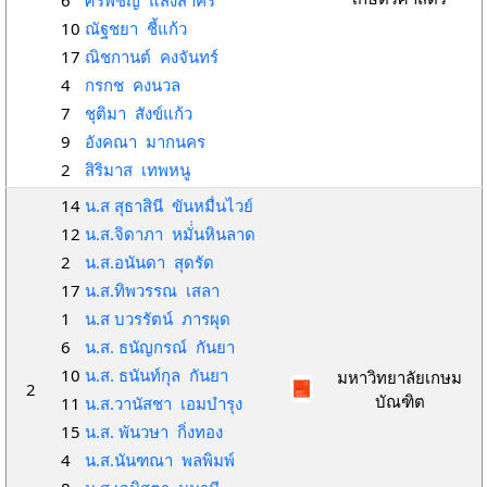
6
ศิรพิชญ์ แสงสาคร
10
ณัฐชยา ชี้แก้ว
17
ณิชกานต์ คงจันทร์
4
กรกช คงนวล
7
ชุติมา สังข์แก้ว
9
อังคณา มากนคร
2
สิริมาส เทพหนู
14
น.ส สุธาสินี ขันหมื่นไวย์
12
น.ส.จิดาภา หมั่่นหินลาด
2
น.ส.อนันดา สุดรัด
17
น.ส.ทิพวรรณ เสลา
1
น.ส บวรรัตน์ ภารผุด
6
น.ส. ธนัญกรณ์ กันยา
10
น.ส. ธนันท์กุล กันยา
มหาวิทยาลัยเกษม
2
บัณฑิต
11
น.ส.วานัสชา เอมบำรุง
15
น.ส. พันวษา กิ่งทอง
4
น.ส.นันฑณา พลพิมพ์