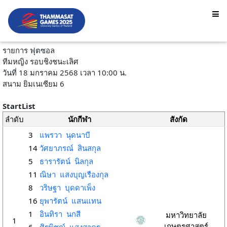
รายการ ฟุตซอล
ทีมหญิง รอบชิงชนะเลิศ
วันที่ 18 มกราคม 2568 เวลา 10:00 น.
สนาม ยิมเนเซียม 6
StartList
ลำดับ
นักกีฬา
สังกัด
3
แพรวา นุดนาบี
14
วัศยาภรณ์ สินสกุล
5
ธารารัตน์ นิลกุล
11
ณิษา แสงบุญเรืองกุล
8
วริษฐา บุดดาเพ็ง
16
ยุพารัตน์ แสนแทน
1
อินทิรา นกสี
มหาวิทยาลัย
1
เกษตรศาสตร์