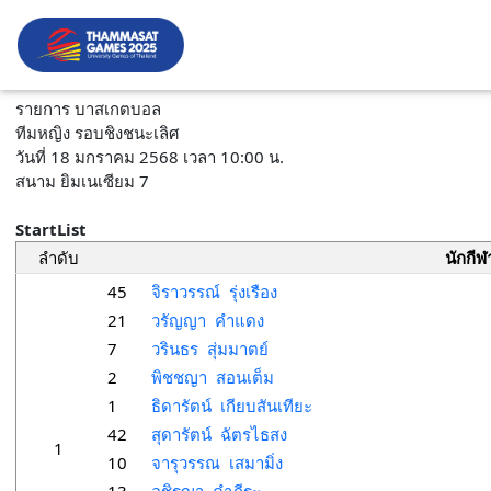
รายการ บาสเกตบอล
ทีมหญิง รอบชิงชนะเลิศ
วันที่ 18 มกราคม 2568 เวลา 10:00 น.
สนาม ยิมเนเซียม 7
StartList
ลำดับ
นักกีฬ
45
จิราวรรณ์ รุ่งเรือง
21
วรัญญา คำแดง
7
วรินธร สุ่มมาตย์
2
พิชชญา สอนเต็ม
1
ธิดารัตน์ เกียบสันเทียะ
42
สุดารัตน์ ฉัตรไธสง
1
10
จารุวรรณ เสมามิ่ง