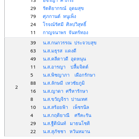
13
อชิรญา คำภีระ
29
รัตติยากรณ์ อุดมสุข
79
ศุภกานต์ หนูเพ็ง
24
โรจณ์รัศมี ศิลปวิสุทธิ์
11
กาญจนาพร จันทร์ทอง
39
น.ส.กนกวรรณ ประจวบสุข
63
น.ส.มธุรส แดงดี
49
น.ส.คลีตาวดี อุดหนุน
11
น.ส.อารญา ปลื้มจิตต์
5
น.ส.พิชญาภา เผือกรักษา
88
น.ส.ลักษมี เหวชัยภูมิ
2
16
น.ส.ญาดา ศรีหารักษา
8
น.ส.ขวัญจิรา ปานเทศ
10
น.ส.สร้อยฟ้า เพ็ชรนิล
4
น.ส.กฤติยาณี ศรีคะรัน
29
น.ส.ฐืตินันท์ มาธนโชติ
22
น.ส.สุภัชชา หวันหมาน