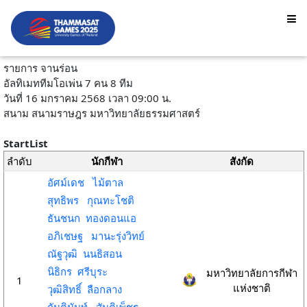
รายการ จานร่อน
อัลทิเมททีมโอเพ่น 7 คน 8 ทีม
วันที่ 16 มกราคม 2568 เวลา 09:00 น.
สนาม สนามราษฎร มหาวิทยาลัยธรรมศาสตร์
StartList
ลำดับ
นักกีฬา
สังกัด
อัศม์เดช ไม้ตาล
สุทธิพร กุณทะโชติ
ธันชนก ทองดอนแอ
อภิเชษฐ มานะรุ่งวิทย์
ณัฐวุฒิ นนธิสอน
นิธิกร ศรีบุระ
มหาวิทยาลัยการกีฬา
1
แห่งชาติ
วุฒิสิทธิ์ ลือกลาง