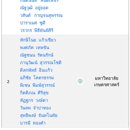
กันตินันท์ สันติเพ็ชร
ณัฐวุฒิ อยู่ยอด
วสันต์ กาญจนสุพรรณ
ปาราเมศ ชูดี
วรากร พิธีพันธ์ศิริ
ทักษิไนย แก้วเขียว
พงศภัค เทพขัน
ณัฐชนน รัตนรักษ์
ภานุวัฒน์ สุวรรณโชติ
ดิลกพัทธ์ อินแก้ว
อภิชัย โคตรธรรม
มหาวิทยาลัย
2
เกษตรศาสตร์
พิเชษ พิมพ์สุวรรณ์
กิตติภณ ศิริสุข
หัฏฐกร วงษ์ตา
วันลพ จำปาทอง
สุทธิพงษ์ จันทโนทัย
บารมี ทองคำ