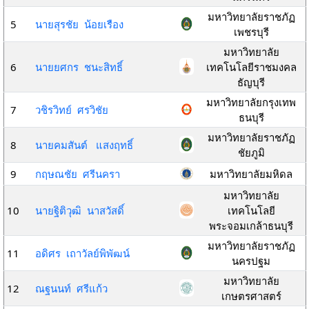
มหาวิทยาลัยราชภัฏ
5
นายสุรชัย น้อยเรือง
เพชรบุรี
มหาวิทยาลัย
6
นายยศกร ชนะสิทธิ์
เทคโนโลยีราชมงคล
ธัญบุรี
มหาวิทยาลัยกรุงเทพ
7
วชิรวิทย์ ศรวิชัย
ธนบุรี
มหาวิทยาลัยราชภัฏ
8
นายคมสันต์ แสงฤทธิ์
ชัยภูมิ
9
กฤษณชัย ศรีนครา
มหาวิทยาลัยมหิดล
มหาวิทยาลัย
10
นายฐิติวุฒิ นาสวัสดิ์
เทคโนโลยี
พระจอมเกล้าธนบุรี
มหาวิทยาลัยราชภัฏ
11
อดิศร เถาวัลย์พิพัฒน์
นครปฐม
มหาวิทยาลัย
12
ณฐนนท์ ศรีแก้ว
เกษตรศาสตร์