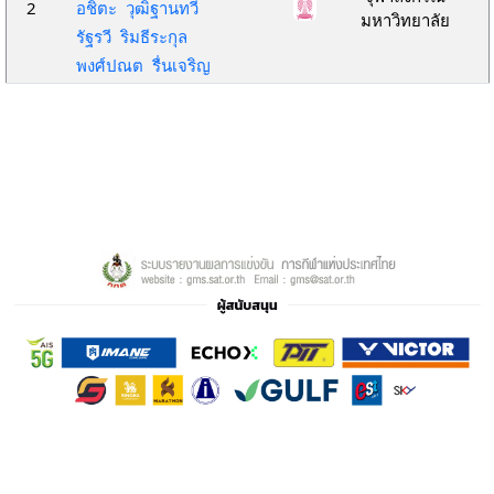
2
อชิตะ วุฒิฐานทวี
มหาวิทยาลัย
รัฐรวี ริมธีระกุล
พงศ์ปณต รื่นเจริญ