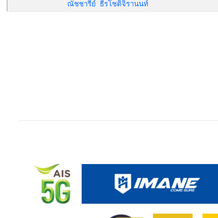
ณัชชารีย์ ธีรโชติจิรานนท์