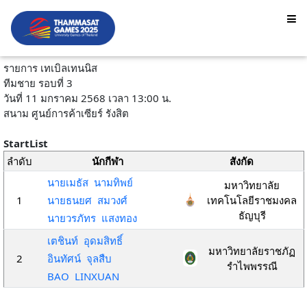
รายการ เทเบิลเทนนิส
ทีมชาย รอบที่ 3
วันที่ 11 มกราคม 2568 เวลา 13:00 น.
สนาม ศูนย์การค้าเซียร์ รังสิต
StartList
ลำดับ
นักกีฬา
สังกัด
นายเมธัส นามทิพย์
มหาวิทยาลัย
1
นายธนยศ สมวงศ์
เทคโนโลยีราชมงคล
ธัญบุรี
นายวรภัทร แสงทอง
เตชินท์ อุดมสิทธิ์
มหาวิทยาลัยราชภัฏ
2
อินทัศน์ จุลสืบ
รำไพพรรณี
BAO LINXUAN